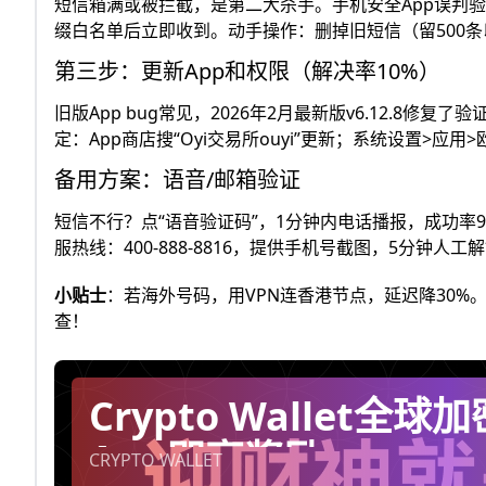
短信箱满或被拦截，是第二大杀手。手机安全App误判验证码
缀白名单后立即收到。​ 动手操作：删掉旧短信（留500
第三步：更新App和权限（解决率10%）
旧版App bug常见，2026年2月最新版v6.12.8修复
定：App商店搜“Oyi交易所ouyi”更新；系统设置>应用
备用方案：语音/邮箱验证
短信不行？点“语音验证码”，1分钟内电话播报，成功率9
服热线：400-888-8816，提供手机号截图，5分钟人工解
小贴士
：若海外号码，用VPN连香港节点，延迟降30
查！
Crypto Wallet
App即享奖励。
CRYPTO WALLET