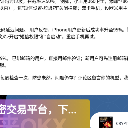
为垃圾，拦截率达50%。 例如，小王用360卫士，添加“+861
条以内），进“短信设置-垃圾箱”关闭拦截；双卡手机，设欧义用主
了验证码延迟问题。 用户反馈，iPhone用户更新后成功率升至95%。​
>欧义>开启“短信权限”和“自启动”。重启手机再试。​
9%。 已绑邮箱的用户，直接用邮件验证；新用户可先注册邮箱辅助
锁。​
%。每周检查一次，防患未然。问题仍存？评论区留言你的机型，
全球加密交易平台，下载
CRYPT