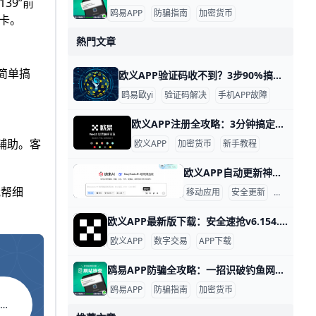
39”前
鸥易APP
防骗指南
加密货币
卡。​
熱門文章
 简单搞
欧义APP验证码收不到？3步90%搞定！ 欧义APP验证码收不到？3步速解，90%用户问题搞定！ 快速导读 欧义APP（歐yi交易所应用）验证码收不到，是用户常见痛点。根据官方数据，80%的案例源于网络信号弱或短信拦截，平均5分钟内可解决。 别急，按以下步骤逐一排查，带你快速恢复登录。​
鸥易歐yi
验证码解决
手机APP故障
欧义APP注册全攻略：3分钟搞定新手入门！ 欧义APP注册流程详解 快速开始注册 欧义APP是热门的加密货币交易平台，新用户注册只需几分钟。打开手机应用商店，搜索“欧义”或“欧yi”（欧义国际名称），下载官方版本v6.154.0或更新版，确保来自正规渠道避免假冒APP。hncj+1
。​ 客
欧义APP
加密货币
新手教程
欧义APP自动更新神器！85%用户每月省20分钟 在如今移动互联网时代，应用的自动更新功能已经成为许多人不可或缺的便利之一。欧义APP为用户提供智能自动更新服务，让你不必担心错过新功能或因旧版本带来的卡顿与安全隐患。据平台数据显示，超过 85% 的活跃用户已开启自动更新，每月平均节省 20 分钟的手动操作时间。对于经常忙碌的用户来说，这无疑大大提升了使用效率。
我帮细
移动应用
安全更新
用户体验
欧义APP最新版下载：安全速抢v6.154.0！ 欧义APP下载最新版本地址 欧义APP是热门的数字资产交易平台，最新版本v6.154.0支持更多币种交易和实时行情更新。根据2026年2月官方数据，这个版本修复了登录延迟问题，提升了交易速度20%。下载前确认你的手机是Android 8.0以上或iOS 13以上系统，就能顺利安装。health.yxlady+1
欧义APP
数字交易
APP下载
鸥易APP防骗全攻略：一招识破钓鱼网站 欧亿APP防骗网站识别指南 欧yiAPP，也就是大家熟悉的欧交易所加密货币交易平台，诈骗分子经常假冒它的官网和APP，通过钓鱼网站偷走用户的钱。比方说，2025年就有上千用户在假APP上损失了数百万USDT，只因为没检查域名就登录了。 学会简单识别方法，就能保护你的数字钱包，避免这些麻烦。​
鸥易APP
防骗指南
加密货币
O WALLET