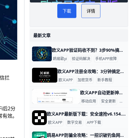
欧交易所安卓版
下載
详情
最新文章
欧义APP验证码收不到？3步90%搞定！ 欧义APP验证码收不到？3步速解，90%用户问题搞定！ 快速导读 欧义APP（歐yi交易所应用）验证码收不到，是用户常见痛点。根据官方数据，80%的案例源于网络信号弱或短信拦截，平均5分钟内可解决。 别急，按以下步骤逐一排查，带你快速恢复登录。​
鸥易歐yi
验证码解决
手机APP故障
欧义APP注册全攻略：3分钟搞定新手入门！ 欧义APP注册流程详解 快速开始注册 欧义APP是热门的加密货币交易平台，新用户注册只需几分钟。打开手机应用商店，搜索“欧义”或“欧yi”（欧义国际名称），下载官方版本v6.154.0或更新版，确保来自正规渠道避免假冒APP。hncj+1
短信拦
欧义APP
加密货币
新手教程
欧义APP自动更新神器！85%用户每月省20分钟 在如今移动互联网时代，应用的自动更新功能已经成为许多人不可或缺的便利之一。欧义APP为用户提供智能自动更新服务，让你不必担心错过新功能或因旧版本带来的卡顿与安全隐患。据平台数据显示，超过 85% 的活跃用户已开启自动更新，每月平均节省 20 分钟的手动操作时间。对于经常忙碌的用户来说，这无疑大大提升了使用效率。
移动应用
安全更新
用户体验
i后2分
欧义APP最新版下载：安全速抢v6.154.0！ 欧义APP下载最新版本地址 欧义APP是热门的数字资产交易平台，最新版本v6.154.0支持更多币种交易和实时行情更新。根据2026年2月官方数据，这个版本修复了登录延迟问题，提升了交易速度20%。下载前确认你的手机是Android 8.0以上或iOS 13以上系统，就能顺利安装。health.yxlady+1
常有效。​
欧义APP
数字交易
APP下载
鸥易APP防骗全攻略：一招识破钓鱼网站 欧亿APP防骗网站识别指南 欧yiAPP，也就是大家熟悉的欧交易所加密货币交易平台，诈骗分子经常假冒它的官网和APP，通过钓鱼网站偷走用户的钱。比方说，2025年就有上千用户在假APP上损失了数百万USDT，只因为没检查域名就登录了。 学会简单识别方法，就能保护你的数字钱包，避免这些麻烦。​