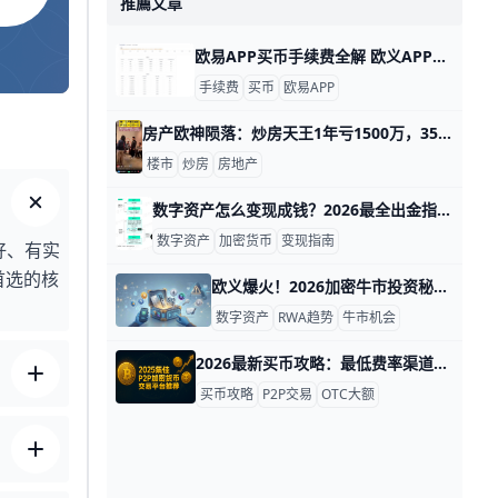
推薦文章
欧易APP买币手续费全解 欧义APP下载本身是免费的，真正影响你成本的是买币、交易、提现这三部分费用。一般来说，现货交易会有挂单和吃单两种费率，挂单通常更便宜，吃单通常更高；如果你经常小额买币，手续费累积起来会更明显，比如每次只买几百元，反复下单十次，成本就可能比一次性买入高不少。
手续费
买币
欧易APP
房产欧神陨落：炒房天王1年亏1500万，35套房产断供破产 房产欧神：从“炒房天王”到神话破灭的坠落之路 在中文楼市圈，“房产欧神”是一个极具争议的名字。他本名欧成效，70年代出生，是上海人，毕业于复旦大学物理系，却把人生重心全押在炒房上。2023年1月的数据显示，他入围了一部奥斯卡提名纪录片的主角，但去年却爆出亏损1500万元人民币 。他的粉丝曾经称他为“中国炒房天王”，这个称号背后是十年里疯狂买入20套上海房产的传奇经历 。
楼市
炒房
房地产
数字资产怎么变现成钱？2026最全出金指南+费用对比 数字资产怎么变成钱：简单易懂的变现指南 数字资产变成钱最常用的方法是通过加密货币交易所卖出资产，换成美元、人民币等法币，然后提现到你的银行账户。整个过程通常需要完成身份验证、选择交易方式、确认收款，顺利的话最快 1 小时内就能到账，手续费一般在 0.1% 到 1% 之间 。
数字资产
加密货币
变现指南
好、有实
首选的核
欧义爆火！2026加密牛市投资秘籍大公开 欧义数字资产最新动态：加密市场趋势与投资机会解析 欧义平台是全球领先的数字资产交易平台，总部支持多国语言，注册用户超5000万。近期，它推出新版App v6.160，支持比特币实时交易，手续费低至0.1%，冷钱包存储率达95%。比如，用户存入1BTC，每日可赚0.05%的理财利息，安全又简单。bjiuu+1
数字资产
RWA趋势
牛市机会
2026最新买币攻略：最低费率渠道大比拼！ 买币介绍：常见买币渠道与对比分析 买币是进入加密货币世界的第一步，选择对的渠道能让你省钱又安全。现在市场上有几种主流方式，比如交易所、P2P和钱包内置购买，每种都有数据支持的优缺点。下面我们用简单例子对比一下，帮助你快速上手。
买币攻略
P2P交易
OTC大额