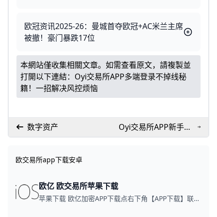
欧冠资讯2025-26：曼城首夺欧冠+AC米兰主席
被撤！豪门暴跌17位
本網站僅收集相關文章。如需查看原文，請複製並
打開以下連結：
Oyi交易所APP多端登录不掉线秘
籍！一招解决风控烦恼
数字资产
Oyi交易所APP新手买
币教学：10分钟上手
赚第一桶金！
欧交易所app下载安卓
欧亿 欧交易所苹果下载
苹果下载 欧亿加密APP下载点右下角【APP下载】联系客服 每日更新可用链接