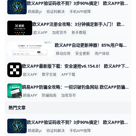
欧义APP验证码收不到？3步90%搞定！ 欧义APP验证码收不到？3步速解，90%用户问题搞定！ 快速导读 欧义APP（歐yi交易所应用）验证码收不到，是用户常见痛点。根据官方数据，80%的案例源于网络信号弱或短信拦截，平均5分钟内可解决。 别急，按以下步骤逐一排查，带你快速恢复登录。​
鸥易歐yi
验证码解决
手机APP故障
欧义APP注册全攻略：3分钟搞定新手入门！ 欧义APP注册流程详解 快速开始注册 欧义APP是热门的加密货币交易平台，新用户注册只需几分钟。打开手机应用商店，搜索“欧义”或“欧yi”（欧义国际名称），下载官方版本v6.154.0或更新版，确保来自正规渠道避免假冒APP。hncj+1
欧义APP
加密货币
新手教程
欧义APP自动更新神器！85%用户每月省20分钟 在如今移动互联网时代，应用的自动更新功能已经成为许多人不可或缺的便利之一。欧义APP为用户提供智能自动更新服务，让你不必担心错过新功能或因旧版本带来的卡顿与安全隐患。据平台数据显示，超过 85% 的活跃用户已开启自动更新，每月平均节省 20 分钟的手动操作时间。对于经常忙碌的用户来说，这无疑大大提升了使用效率。
移动应用
安全更新
用户体验
欧义APP最新版下载：安全速抢v6.154.0！ 欧义APP下载最新版本地址 欧义APP是热门的数字资产交易平台，最新版本v6.154.0支持更多币种交易和实时行情更新。根据2026年2月官方数据，这个版本修复了登录延迟问题，提升了交易速度20%。下载前确认你的手机是Android 8.0以上或iOS 13以上系统，就能顺利安装。health.yxlady+1
欧义APP
数字交易
APP下载
鸥易APP防骗全攻略：一招识破钓鱼网站 欧亿APP防骗网站识别指南 欧yiAPP，也就是大家熟悉的欧交易所加密货币交易平台，诈骗分子经常假冒它的官网和APP，通过钓鱼网站偷走用户的钱。比方说，2025年就有上千用户在假APP上损失了数百万USDT，只因为没检查域名就登录了。 学会简单识别方法，就能保护你的数字钱包，避免这些麻烦。​
鸥易APP
防骗指南
加密货币
熱門文章
欧义APP验证码收不到？3步90%搞定！ 欧义APP验证码收不到？3步速解，90%用户问题搞定！ 快速导读 欧义APP（歐yi交易所应用）验证码收不到，是用户常见痛点。根据官方数据，80%的案例源于网络信号弱或短信拦截，平均5分钟内可解决。 别急，按以下步骤逐一排查，带你快速恢复登录。​
鸥易歐yi
验证码解决
手机APP故障