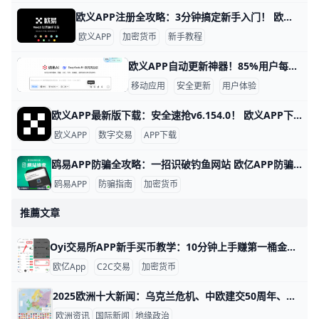
欧义APP注册全攻略：3分钟搞定新手入门！ 欧义APP注册流程详解 快速开始注册 欧义APP是热门的加密货币交易平台，新用户注册只需几分钟。打开手机应用商店，搜索“欧义”或“欧yi”（欧义国际名称），下载官方版本v6.154.0或更新版，确保来自正规渠道避免假冒APP。hncj+1
欧义APP
加密货币
新手教程
欧义APP自动更新神器！85%用户每月省20分钟 在如今移动互联网时代，应用的自动更新功能已经成为许多人不可或缺的便利之一。欧义APP为用户提供智能自动更新服务，让你不必担心错过新功能或因旧版本带来的卡顿与安全隐患。据平台数据显示，超过 85% 的活跃用户已开启自动更新，每月平均节省 20 分钟的手动操作时间。对于经常忙碌的用户来说，这无疑大大提升了使用效率。
移动应用
安全更新
用户体验
欧义APP最新版下载：安全速抢v6.154.0！ 欧义APP下载最新版本地址 欧义APP是热门的数字资产交易平台，最新版本v6.154.0支持更多币种交易和实时行情更新。根据2026年2月官方数据，这个版本修复了登录延迟问题，提升了交易速度20%。下载前确认你的手机是Android 8.0以上或iOS 13以上系统，就能顺利安装。health.yxlady+1
欧义APP
数字交易
APP下载
鸥易APP防骗全攻略：一招识破钓鱼网站 欧亿APP防骗网站识别指南 欧yiAPP，也就是大家熟悉的欧交易所加密货币交易平台，诈骗分子经常假冒它的官网和APP，通过钓鱼网站偷走用户的钱。比方说，2025年就有上千用户在假APP上损失了数百万USDT，只因为没检查域名就登录了。 学会简单识别方法，就能保护你的数字钱包，避免这些麻烦。​
鸥易APP
防骗指南
加密货币
推薦文章
Oyi交易所APP新手买币教学：10分钟上手赚第一桶金！ 欧义APP新手买币教学 欧义APP，也就是鸥易Oyi，是一个简单好用的加密货币交易平台。新手用户每天可以买币高达1000元起步，完成认证后无上限。跟着这篇教程，你用10分钟就能买到第一个USDT，稳定币价值约1美元。YouTube​​
欧亿App
C2C交易
加密货币
2025欧洲十大新闻：乌克兰危机、中欧建交50周年、申根扩容全解析 欧风资讯｜2025年欧洲十大新闻：变局中的坚守与前行 2025年的欧洲，在乌克兰危机、中欧建交50周年、政治碎片化与经济"紧平衡"等多重挑战中前行。欧盟和欧元区经济增长率分别为1.5％和1.4％，通胀水平较此前高点明显回落，但高利率仍对投资和中小企业融资形成压力 。
欧洲资讯
国际新闻
地缘政治