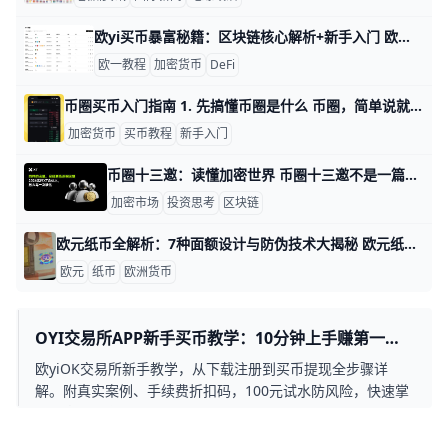
欧yi买币暴富秘籍：区块链核心解析+新手入门 欧义数字资产深度解析：掌握区块链核心与欧义买币介绍指南 欧义（歐yi）作为全球领先的数字资产交易平台，提供安全高效的加密货币交易服务，支持数百种资产如BTC和ETH。 这篇文章将深入剖析区块链核心技术，并手把手教你如何在欧义平台买币入门。bjiuu+1
欧一教程
加密货币
DeFi
币圈买币入门指南 1. 先搞懂币圈是什么 币圈，简单说就是买卖加密货币的市场，最常见的资产是比特币 BTC、以太坊 ETH 和稳定币 USDT。新手第一次接触时，先别急着下单，先理解交易所、钱包、私钥、助记词这几个基础概念，因为它们决定你后面买币是否顺利、资产是否安全。比如，你在交易所买到的币，和你放进自己钱包里的币，管理方式就完全不同。
加密货币
买币教程
新手入门
币圈十三邀：读懂加密世界 币圈十三邀不是一篇空谈行情的文章，而是一篇把加密世界讲清楚的博客。它要回答的，不只是“今天涨了吗”，还包括“为什么会涨”“为什么会跌”，以及“普通人该怎么看懂这个市场”。比如，比特币从最早的极客实验，慢慢变成全球很多人都会关注的资产，这个变化本身就说明，币圈已经不只是小圈子的游戏，而是进入了更大的公共讨论中。
加密市场
投资思考
区块链
欧元纸币全解析：7种面额设计与防伪技术大揭秘 欧元纸币是欧元区 20 个成员国共同使用的法定货币，自 2002 年 1 月 1 日正式流通以来，已有超过 340 亿张纸币在市面上流通，总价值超过 1.56 万亿欧元。目前全球有超过 3.45 亿人日常使用欧元纸币，它是世界上第二大储备货币，占全球外汇储备的 20% 左右。欧元纸币不仅承载着经济功能，更体现了欧洲的文化融合与历史传承，是欧洲一体化最直观的象征之一。
欧元
纸币
欧洲货币
OYI交易所APP新手买币教学：10分钟上手赚第一桶
金！
欧yiOK交易所新手教学，从下载注册到买币提现全步骤详
解。附真实案例、手续费折扣码，100元试水防风险，快速掌
握加密货币交易！